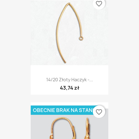
favorite_border
14/20 Złoty Haczyk -...
43,74 zł
OBECNIE BRAK NA STANIE
favorite_border