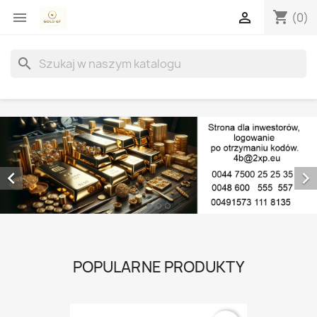
shopping_cart


(0)
search


POPULARNE PRODUKTY