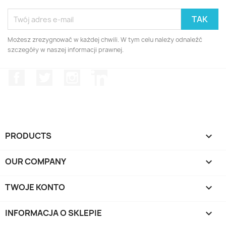
Możesz zrezygnować w każdej chwili. W tym celu należy odnaleźć
szczegóły w naszej informacji prawnej.
Facebook
Twitter
Instagram
LinkedIn
PRODUCTS

OUR COMPANY

TWOJE KONTO

INFORMACJA O SKLEPIE
keyboard_arrow_down