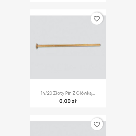
favorite_border
14/20 Złoty Pin Z Główką...
0,00 zł
favorite_border