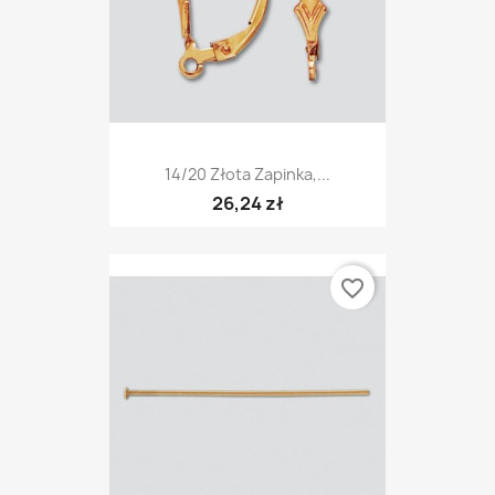
14/20 Złota Zapinka,...
26,24 zł
favorite_border