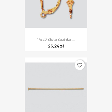
14/20 Złota Zapinka,...
26,24 zł
favorite_border