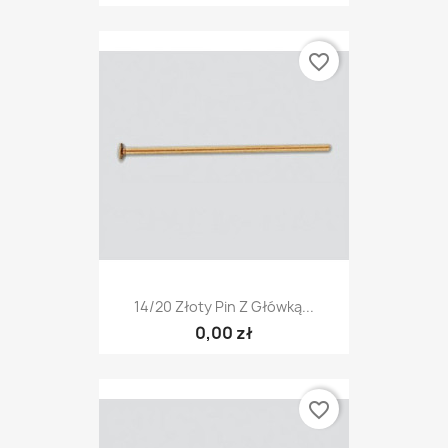
favorite_border
14/20 Złoty Pin Z Główką...
0,00 zł
favorite_border