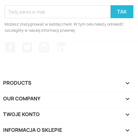
Możesz zrezygnować w każdej chwili. W tym celu należy odnaleźć
szczegóły w naszej informacji prawnej.
Facebook
Twitter
Instagram
LinkedIn
PRODUCTS

OUR COMPANY

TWOJE KONTO

INFORMACJA O SKLEPIE
keyboard_arrow_down