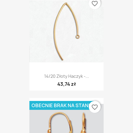
favorite_border
14/20 Złoty Haczyk -...
43,74 zł
OBECNIE BRAK NA STANIE
favorite_border