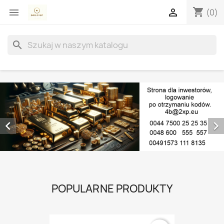
shopping_cart


(0)
search


POPULARNE PRODUKTY