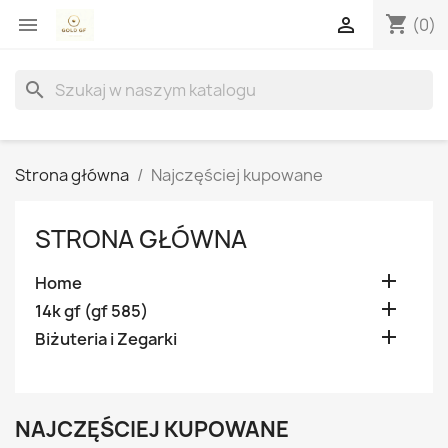
shopping_cart


(0)
search
Strona główna
Najczęściej kupowane
STRONA GŁÓWNA

Home

14k gf (gf 585)

Biżuteria i Zegarki
NAJCZĘŚCIEJ KUPOWANE