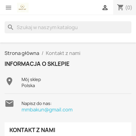
shopping_cart


(0)
search
Strona główna
Kontakt z nami
INFORMACJA O SKLEPIE

Mój sklep
Polska

Napisz do nas:
mmbakun@gmail.com
KONTAKT Z NAMI