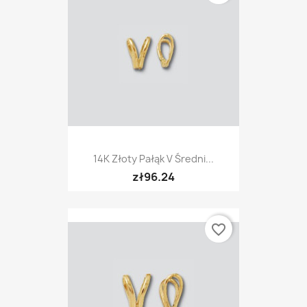
14K Złoty Pałąk V Średni...
zł96.24
favorite_border