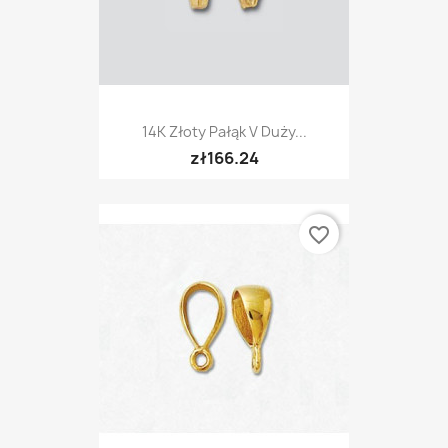
14K Złoty Pałąk V Duży...
zł166.24
favorite_border