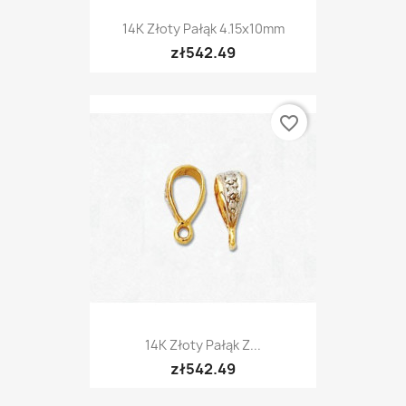
14K Złoty Pałąk 4.15x10mm
zł542.49
favorite_border
14K Złoty Pałąk Z...
zł542.49