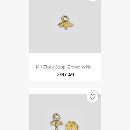
14K Złoty Czop, Żłobiony Na...
zł87.49
favorite_border