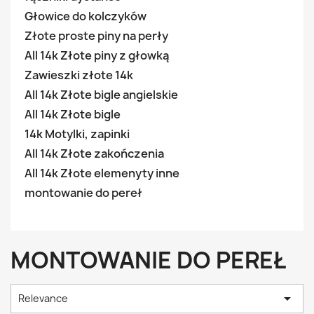
Głowice do kolczyków
Złote proste piny na perły
All 14k Złote piny z głowką
Zawieszki złote 14k
All 14k Złote bigle angielskie
All 14k Złote bigle
14k Motylki, zapinki
All 14k Złote zakończenia
All 14k Złote elemenyty inne
montowanie do pereł
MONTOWANIE DO PEREŁ

Relevance