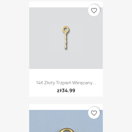
favorite_border
14K Złoty Trzpień Wkręcany...
zł34.99
favorite_border