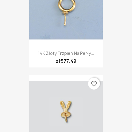
14K Złoty Trzpień Na Perły...
zł577.49
favorite_border