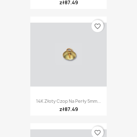
zł87.49
favorite_border
14K Złoty Czop Na Perły 5mm...
zł87.49
favorite_border