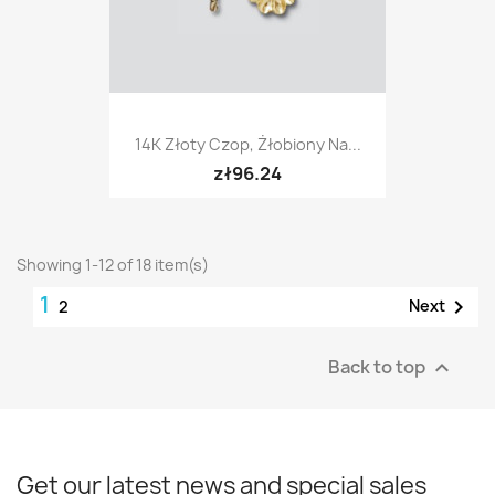
14K Złoty Czop, Żłobiony Na...
zł96.24
Showing 1-12 of 18 item(s)
1

Next
2
Back to top

Get our latest news and special sales