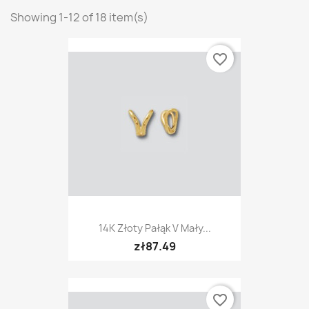
Showing 1-12 of 18 item(s)
favorite_border
14K Złoty Pałąk V Mały...
zł87.49
favorite_border