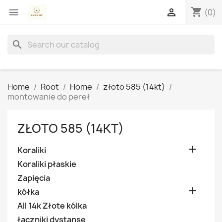
shopping_cart


(0)
search
Home
Root
Home
złoto 585 (14kt)
montowanie do pereł
ZŁOTO 585 (14KT)

Koraliki
Koraliki płaskie
Zapięcia

kółka
All 14k Złote kólka
łączniki dystanse