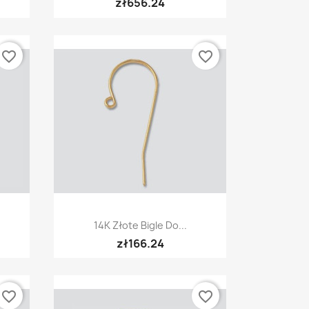
zł656.24
favorite_border
favorite_border
Quick view

14K Złote Bigle Do...
zł166.24
favorite_border
favorite_border