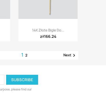
Quick view

14K Złote Bigle Do...
zł166.24
1

Next
2
urpose, please find our