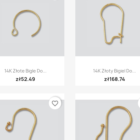
Quick view
Quick view


14K Złote Bigle Do...
14K Złoty Bigiel Do...
zł52.49
zł168.74
favorite_border