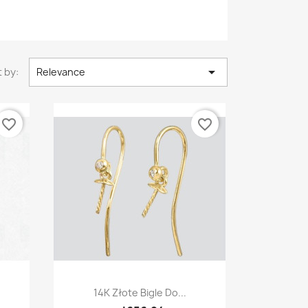

 by:
Relevance
favorite_border
favorite_border
Quick view

14K Złote Bigle Do...