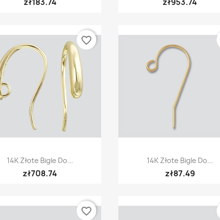
zł183.74
zł953.74
favorite_border
Quick view
Quick view


14K Złote Bigle Do...
14K Złote Bigle Do...
zł708.74
zł87.49
favorite_border