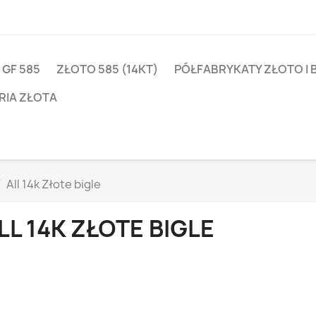
 GF 585
ZŁOTO 585 (14KT)
PÓŁFABRYKATY ZŁOTO I 
RIA ZŁOTA
All 14k Złote bigle
LL 14K ZŁOTE BIGLE