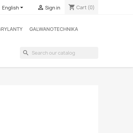
shopping_cart


Cart
(0)
English
Sign in
BRYLANTY
GALWANOTECHNIKA
search