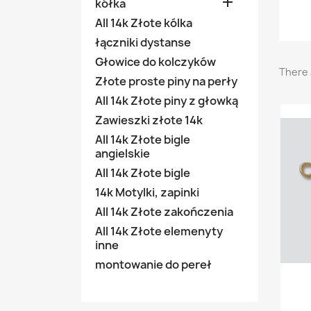

kółka
All 14k Złote kólka
łączniki dystanse
Głowice do kolczyków
There 
Złote proste piny na perły
All 14k Złote piny z głowką
Zawieszki złote 14k
All 14k Złote bigle
angielskie
All 14k Złote bigle
14k Motylki, zapinki
All 14k Złote zakończenia
All 14k Złote elemenyty
inne
montowanie do pereł