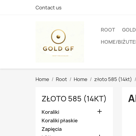
Contact us
ROOT
GOLD
HOME/BIŻUTE
Home
Root
Home
złoto 585 (14kt)
A
ZŁOTO 585 (14KT)

Koraliki
Koraliki płaskie
Zapięcia