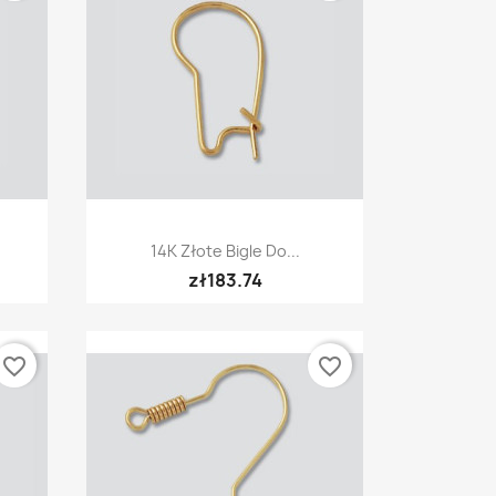
Quick view

14K Złote Bigle Do...
zł183.74
favorite_border
favorite_border