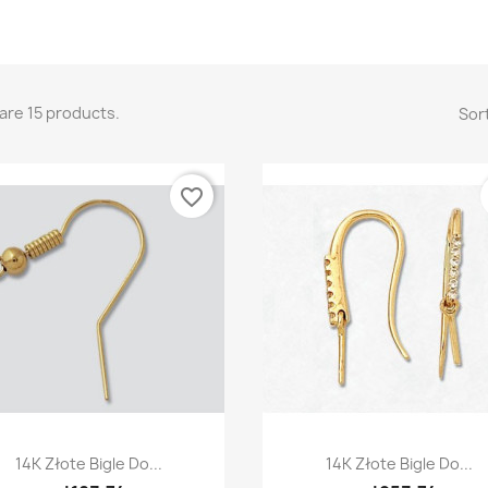
are 15 products.
Sort
favorite_border
Quick view
Quick view


14K Złote Bigle Do...
14K Złote Bigle Do...