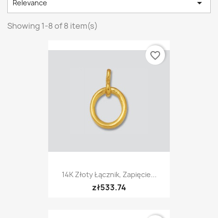

Relevance
Showing 1-8 of 8 item(s)
favorite_border
14K Złoty Łącznik, Zapięcie...
zł533.74