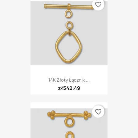
favorite_border
14K Złoty Łącznik,...
zł542.49
favorite_border