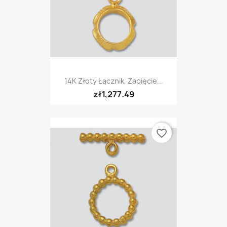
14K Złoty Łącznik, Zapięcie...
zł1,277.49
favorite_border