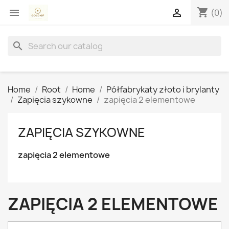
shopping_cart


(0)
search
Home
Root
Home
Półfabrykaty złoto i brylanty
Zapięcia szykowne
zapięcia 2 elementowe
ZAPIĘCIA SZYKOWNE
zapięcia 2 elementowe
ZAPIĘCIA 2 ELEMENTOWE