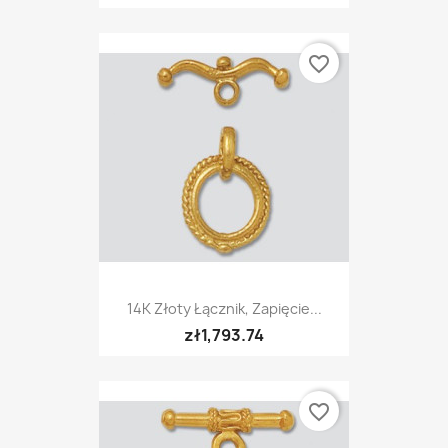
favorite_border
14K Złoty Łącznik, Zapięcie...
zł1,793.74
favorite_border