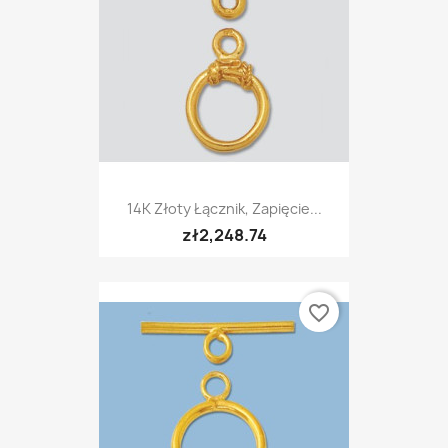
14K Złoty Łącznik, Zapięcie...
zł2,248.74
favorite_border