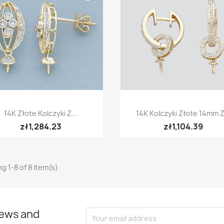
Quick view
Quick view


14K Złote Kolczyki Z...
14K Kolczyki Złote 14mm Z.
zł1,284.23
zł1,104.39
g 1-8 of 8 item(s)
news and