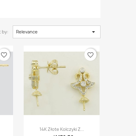

 by:
Relevance
favorite_border
favorite_border
Quick view

14K Złote Kolczyki Z...