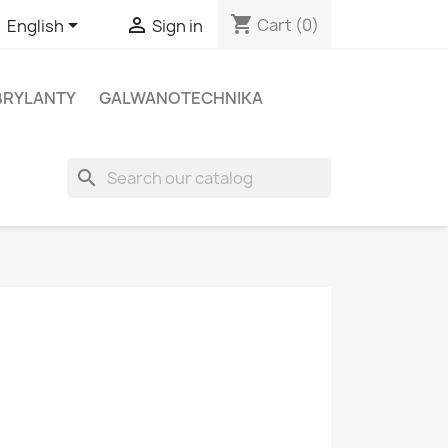
shopping_cart


Cart
(0)
English
Sign in
BRYLANTY
GALWANOTECHNIKA
search