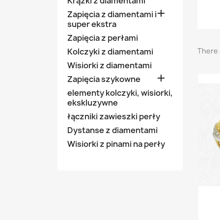
Krążki z diamentami

Zapięcia z diamentami i
super ekstra
Zapięcia z perłami
Kolczyki z diamentami
There 
Wisiorki z diamentami

Zapięcia szykowne
elementy kolczyki, wisiorki,
ekskluzywne
łączniki zawieszki perły
Dystanse z diamentami
Wisiorki z pinami na perły