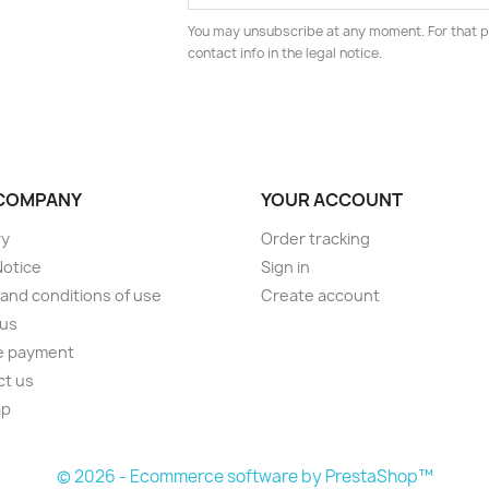
You may unsubscribe at any moment. For that p
contact info in the legal notice.
COMPANY
YOUR ACCOUNT
ry
Order tracking
Notice
Sign in
and conditions of use
Create account
 us
e payment
ct us
ap
s
© 2026 - Ecommerce software by PrestaShop™