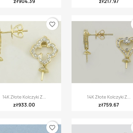
zł904.39
zł217.97
favorite_border
Quick view
Quick view


14K Złote Kolczyki Z...
14K Złote Kolczyki Z...
zł933.00
zł759.67
favorite_border