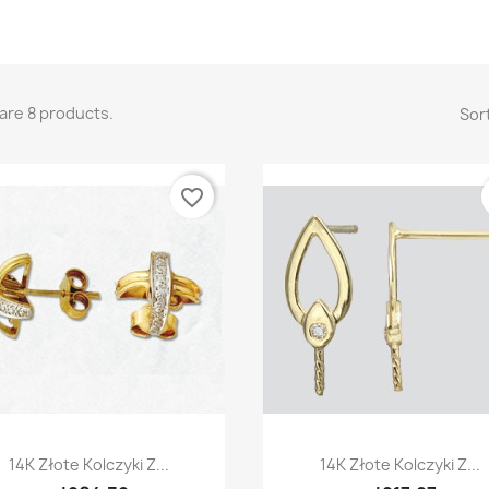
are 8 products.
Sort
favorite_border
Quick view
Quick view


14K Złote Kolczyki Z...
14K Złote Kolczyki Z...