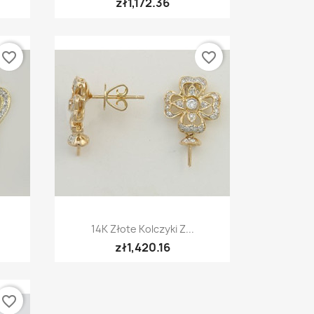
zł1,172.36
favorite_border
favorite_border
Quick view

14K Złote Kolczyki Z...
zł1,420.16
favorite_border