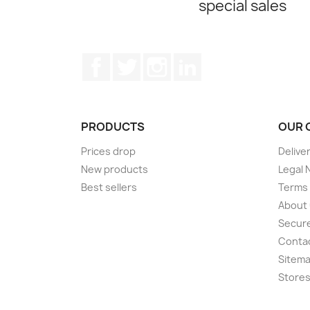
special sales
Facebook
Twitter
Instagram
LinkedIn
PRODUCTS
OUR 
Prices drop
Delive
New products
Legal 
Best sellers
Terms 
About
Secur
Conta
Sitem
Store