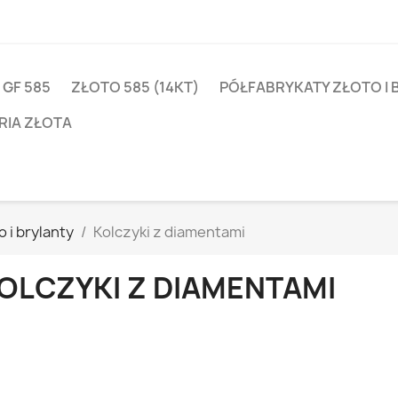
 GF 585
ZŁOTO 585 (14KT)
PÓŁFABRYKATY ZŁOTO I 
RIA ZŁOTA
 i brylanty
Kolczyki z diamentami
OLCZYKI Z DIAMENTAMI