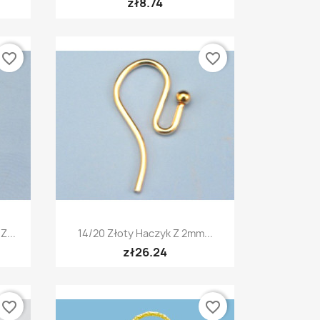
zł8.74
favorite_border
favorite_border
Quick view

Z...
14/20 Złoty Haczyk Z 2mm...
zł26.24
favorite_border
favorite_border