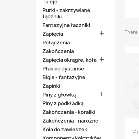
Tuleje
Rurki - zakrzywiane,
łączniki
Fantazyjne łączniki
There 

Zapięcia
Połączenia
Zakończenia

Zapięcia okrągłe, koła
Płaskie dystanse
Bigle - fantazyjne
Zapinki

Piny z główką
Piny z podkładką
Zakończenia - koraliki
Zakończenia - narożne
Kola do zawieszek
14/
Komponenty kolczyków