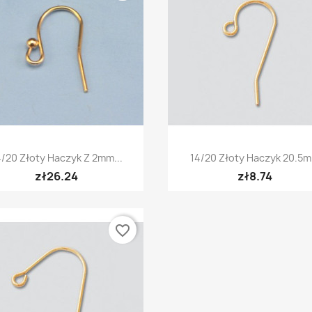
Quick view
Quick view


4/20 Złoty Haczyk Z 2mm...
14/20 Złoty Haczyk 20.5
zł26.24
zł8.74
favorite_border