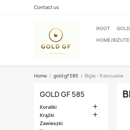
Contact us
ROOT
GOLD
HOME/BIŻUTE
Home
gold gf 585
Bigle - francuskie
B
GOLD GF 585

Koraliki

Krążki
Zawieszki