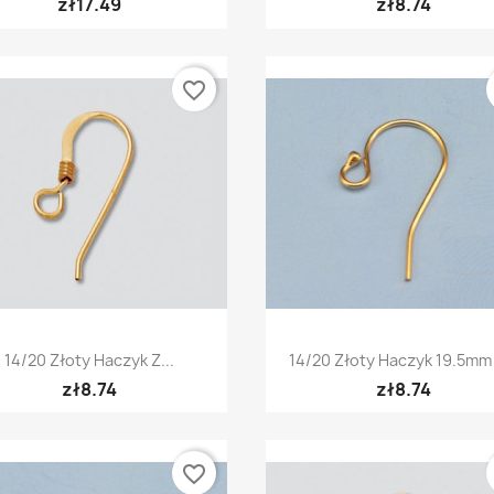
zł17.49
zł8.74
favorite_border
Quick view
Quick view


14/20 Złoty Haczyk Z...
14/20 Złoty Haczyk 19.5mm 
zł8.74
zł8.74
favorite_border