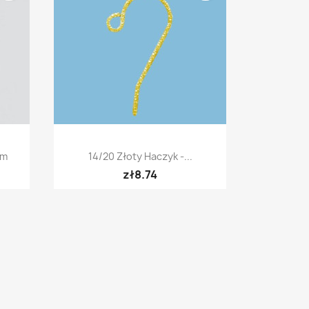
Quick view

mm
14/20 Złoty Haczyk -...
zł8.74