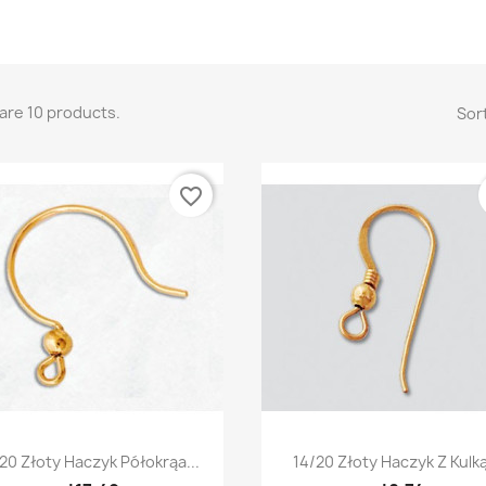
are 10 products.
Sort
favorite_border
Quick view
Quick view


20 Złoty Haczyk Półokrąa...
14/20 Złoty Haczyk Z Kulką