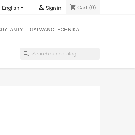
shopping_cart


Cart
(0)
English
Sign in
BRYLANTY
GALWANOTECHNIKA
search