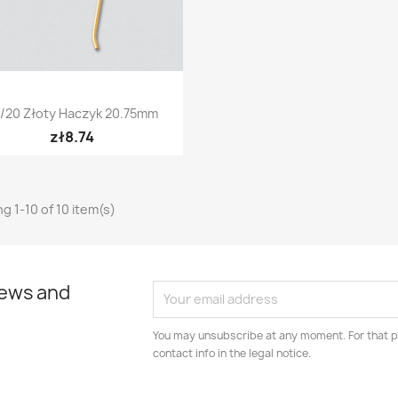
Quick view

/20 Złoty Haczyk 20.75mm
zł8.74
g 1-10 of 10 item(s)
news and
You may unsubscribe at any moment. For that p
contact info in the legal notice.