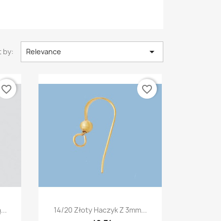

 by:
Relevance
favorite_border
favorite_border
Quick view

...
14/20 Złoty Haczyk Z 3mm...