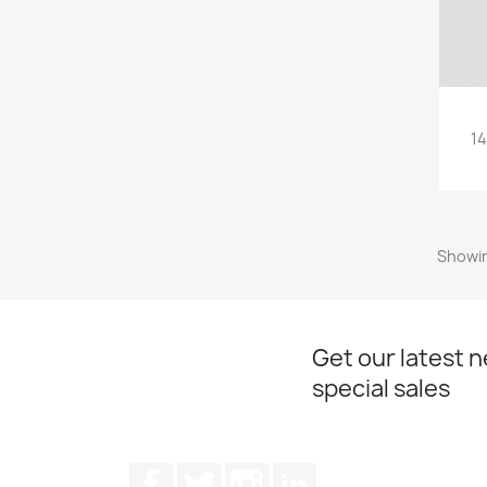
14
Showin
Get our latest 
special sales
Facebook
Twitter
Instagram
LinkedIn