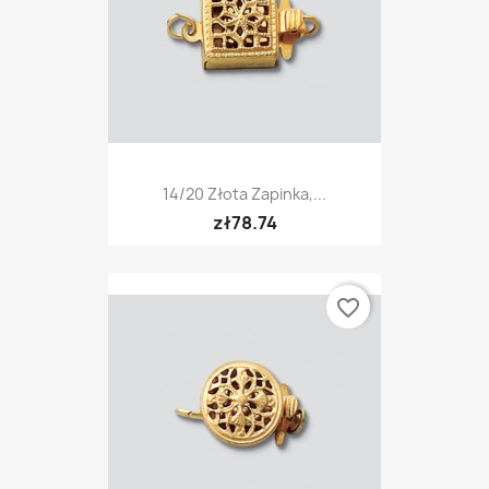
14/20 Złota Zapinka,...
zł78.74
favorite_border