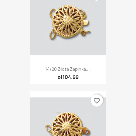
14/20 Złota Zapinka,...
zł104.99
favorite_border