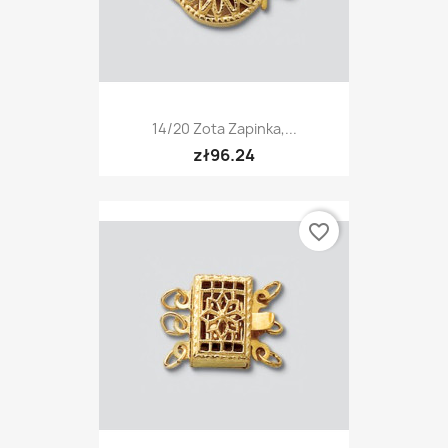
14/20 Zota Zapinka,...
zł96.24
favorite_border