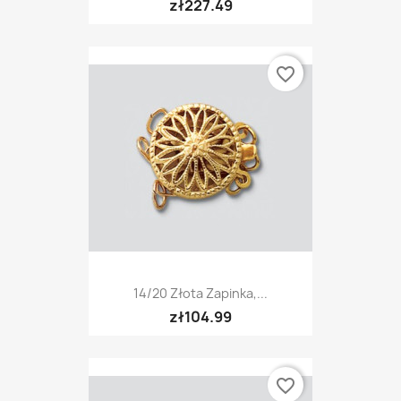
zł227.49
favorite_border
14/20 Złota Zapinka,...
zł104.99
favorite_border