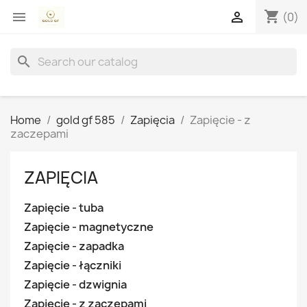
shopping_cart


(0)
search
Home
gold gf 585
Zapięcia
Zapięcie - z
zaczepami
ZAPIĘCIA
Zapięcie - tuba
Zapięcie - magnetyczne
Zapięcie - zapadka
Zapięcie - łączniki
Zapięcie - dzwignia
Zapięcie - z zaczepami