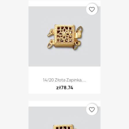
favorite_border
14/20 Złota Zapinka,...
zł78.74
favorite_border