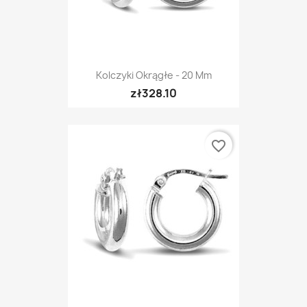
Kolczyki Okrągłe - 20 Mm
zł328.10
favorite_border