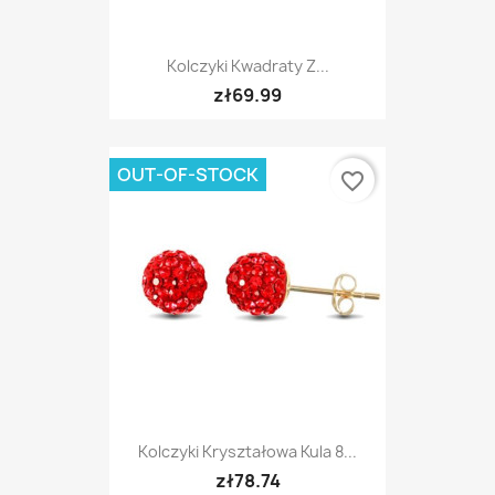
Kolczyki Kwadraty Z...
zł69.99
OUT-OF-STOCK
favorite_border
Kolczyki Kryształowa Kula 8...
zł78.74