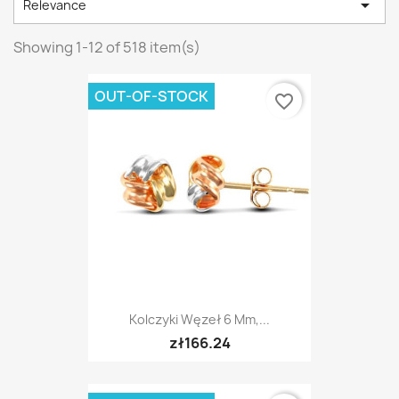

Relevance
Showing 1-12 of 518 item(s)
OUT-OF-STOCK
favorite_border
Kolczyki Węzeł 6 Mm,...
zł166.24