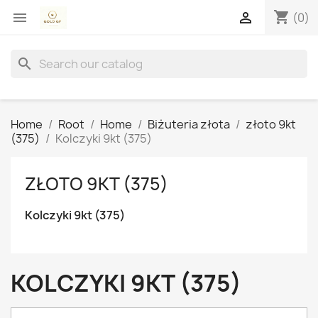
shopping_cart


(0)
search
Home
Root
Home
Biżuteria złota
złoto 9kt
(375)
Kolczyki 9kt (375)
ZŁOTO 9KT (375)
Kolczyki 9kt (375)
KOLCZYKI 9KT (375)