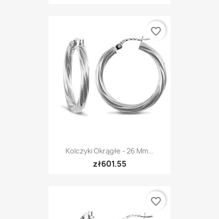
favorite_border
Kolczyki Okrągłe - 26 Mm...
zł601.55
favorite_border