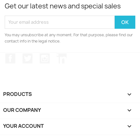
Get our latest news and special sales
You may unsubscribe at any moment. For that purpose, please find our
contact info in the legal notice.
Facebook
Twitter
Instagram
LinkedIn
PRODUCTS

OUR COMPANY

YOUR ACCOUNT
