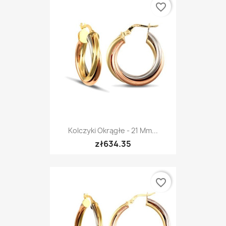
favorite_border
Kolczyki Okrągłe - 21 Mm...
zł634.35
favorite_border