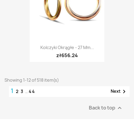
Kolczyki Okrągłe - 27 Mm...
zł656.24
Showing 1-12 of 518 item(s)
1

Next
2
3
…
44
Back to top
