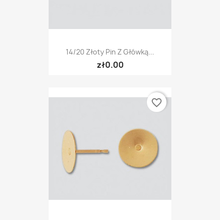
14/20 Złoty Pin Z Główką...
zł0.00
favorite_border