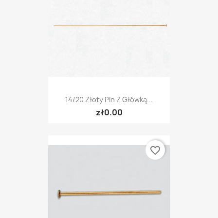
14/20 Złoty Pin Z Główką...
zł0.00
favorite_border