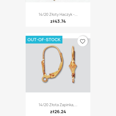
14/20 Złoty Haczyk -...
zł43.74
OUT-OF-STOCK
favorite_border
14/20 Złota Zapinka,...
zł26.24