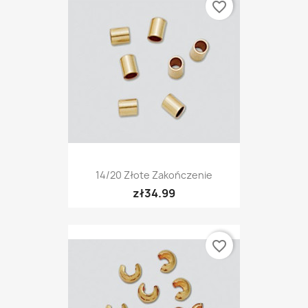
favorite_border
14/20 Złote Zakończenie
zł34.99
favorite_border