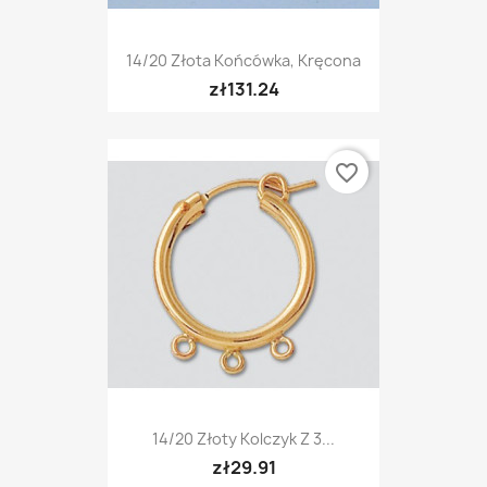
14/20 Złota Końcówka, Kręcona
zł131.24
favorite_border
14/20 Złoty Kolczyk Z 3...
zł29.91