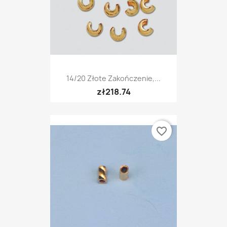
14/20 Złote Zakończenie,...
zł218.74
favorite_border