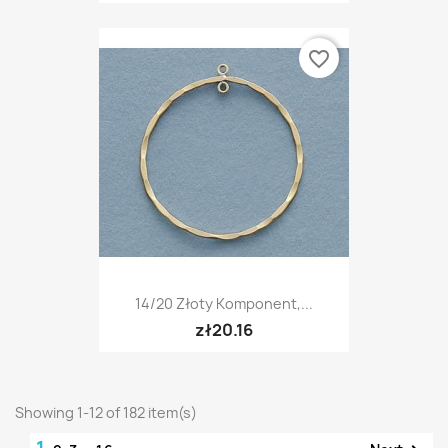
favorite_border
14/20 Złoty Komponent,...
zł20.16
Showing 1-12 of 182 item(s)