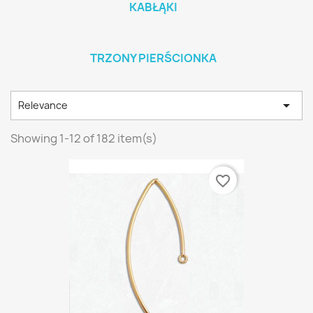
KABŁĄKI
TRZONY PIERŚCIONKA

Relevance
Showing 1-12 of 182 item(s)
favorite_border