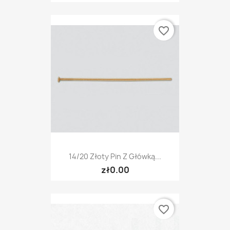
favorite_border
14/20 Złoty Pin Z Główką...
zł0.00
favorite_border