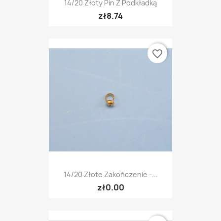
14/20 Złoty Pin Z Podkładką
zł8.74
favorite_border
14/20 Złote Zakończenie -...
zł0.00