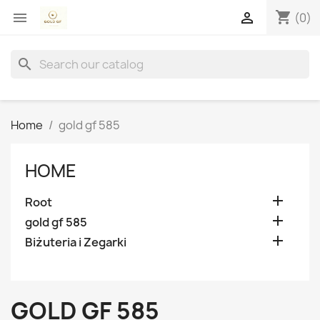
shopping_cart


(0)
search
Home
gold gf 585
HOME

Root

gold gf 585

Biżuteria i Zegarki
GOLD GF 585