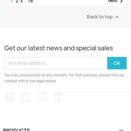
1

Next
2
3
…
16
Back to top

Get our latest news and special sales
You may unsubscribe at any moment. For that purpose, please find our
contact info in the legal notice.
Facebook
Twitter
Instagram
LinkedIn
PRODUCTS
