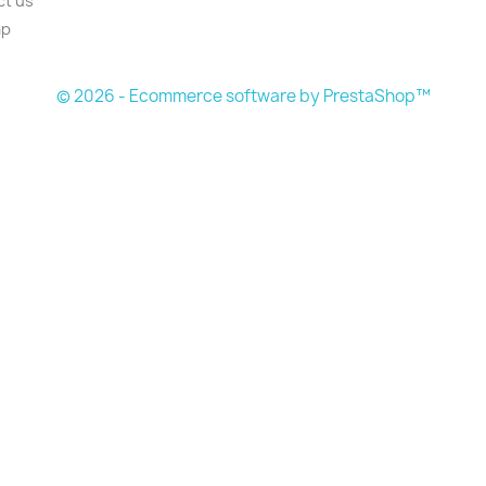
ct us
ap
s
© 2026 - Ecommerce software by PrestaShop™