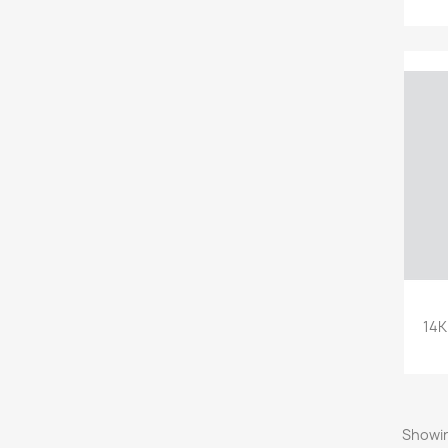
14K
Showin