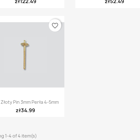
zł122.49
zł52.49
favorite_border
Quick view

 Złoty Pin 3mm Perła 4-5mm
zł34.99
g 1-4 of 4 item(s)