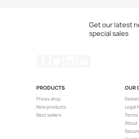
Get our latest 
special sales
Facebook
Twitter
Instagram
LinkedIn
PRODUCTS
OUR 
Prices drop
Delive
New products
Legal 
Best sellers
Terms 
About
Secur