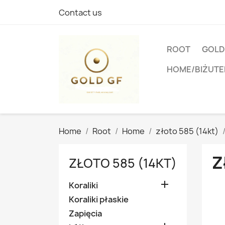
Contact us
ROOT
GOLD
HOME/BIŻUTE
Home
Root
Home
złoto 585 (14kt)
Z
ZŁOTO 585 (14KT)

Koraliki
Koraliki płaskie
Zapięcia