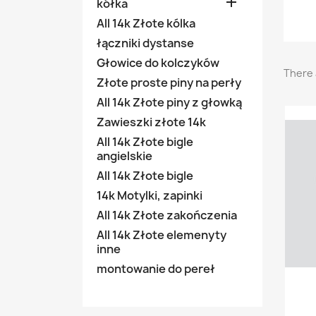

kółka
All 14k Złote kólka
łączniki dystanse
Głowice do kolczyków
There 
Złote proste piny na perły
All 14k Złote piny z głowką
Zawieszki złote 14k
All 14k Złote bigle
angielskie
All 14k Złote bigle
14k Motylki, zapinki
All 14k Złote zakończenia
All 14k Złote elemenyty
inne
montowanie do pereł