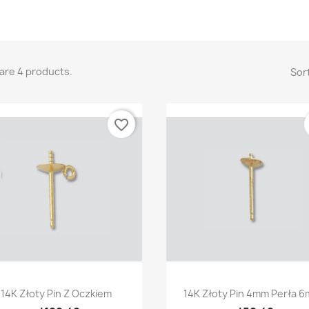
are 4 products.
Sort
favorite_border
Quick view
Quick view


14K Złoty Pin Z Oczkiem
14K Złoty Pin 4mm Perła 