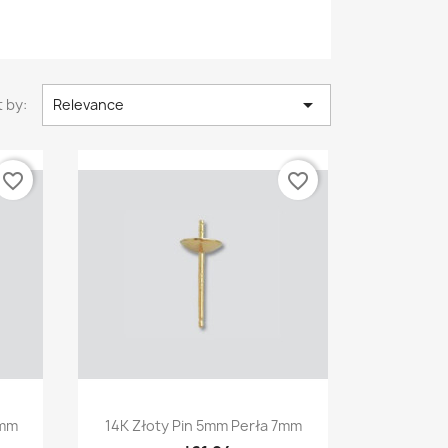

 by:
Relevance
favorite_border
favorite_border
Quick view

6mm
14K Złoty Pin 5mm Perła 7mm