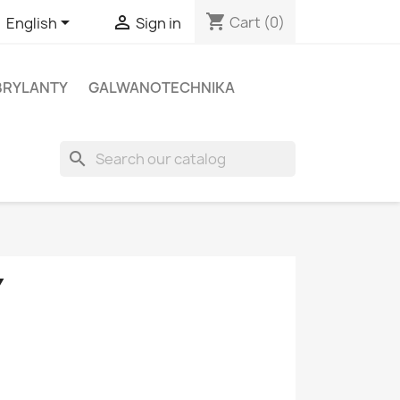
shopping_cart


Cart
(0)
English
Sign in
BRYLANTY
GALWANOTECHNIKA
search
Y