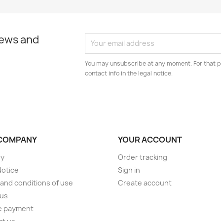
news and
You may unsubscribe at any moment. For that p
contact info in the legal notice.
COMPANY
YOUR ACCOUNT
ry
Order tracking
Notice
Sign in
and conditions of use
Create account
 us
e payment