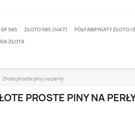
 GF 585
ZŁOTO 585 (14KT)
PÓŁFABRYKATY ZŁOTO I 
RIA ZŁOTA
Złote proste piny na perły
ŁOTE PROSTE PINY NA PERŁ