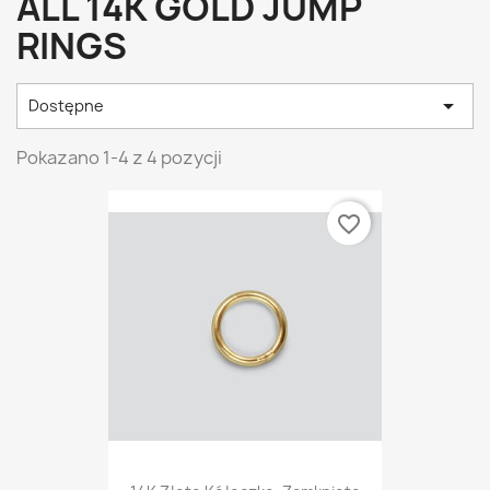
ALL 14K GOLD JUMP
RINGS

Dostępne
Pokazano 1-4 z 4 pozycji
favorite_border