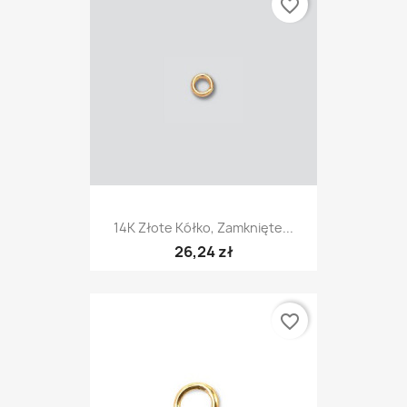
favorite_border
14K Złote Kółko, Zamknięte...
26,24 zł
favorite_border