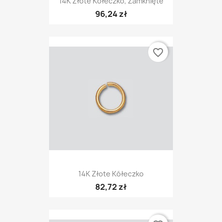
14K Złote Kółeczko, Zamknięte
96,24 zł
favorite_border
14K Złote Kółeczko
82,72 zł