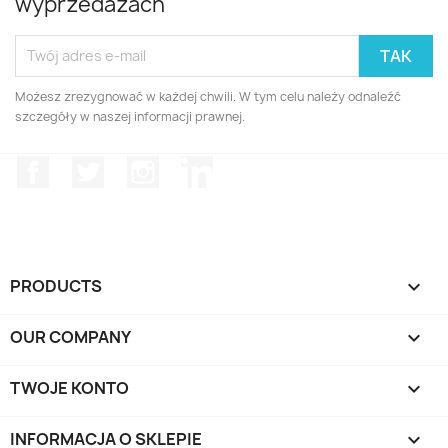
wyprzedażach
Możesz zrezygnować w każdej chwili. W tym celu należy odnaleźć
szczegóły w naszej informacji prawnej.
Facebook
Twitter
Instagram
LinkedIn
PRODUCTS

OUR COMPANY

TWOJE KONTO

INFORMACJA O SKLEPIE
keyboard_arrow_down