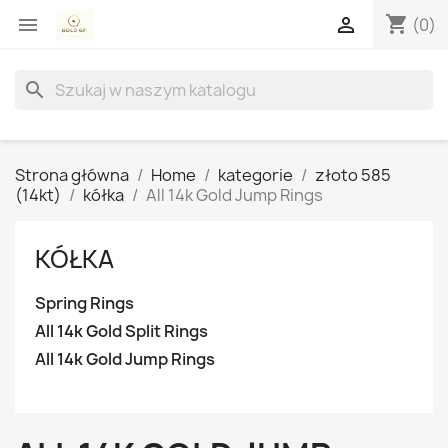
shopping_cart


(0)
search
Strona główna
Home
kategorie
złoto 585
(14kt)
kółka
All 14k Gold Jump Rings
KÓŁKA
Spring Rings
All 14k Gold Split Rings
All 14k Gold Jump Rings