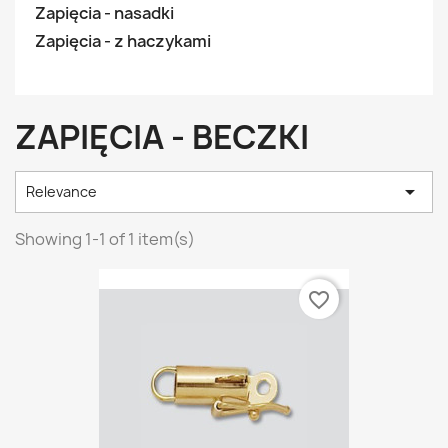
Zapięcia - nasadki
Zapięcia - z haczykami
ZAPIĘCIA - BECZKI

Relevance
Showing 1-1 of 1 item(s)
favorite_border