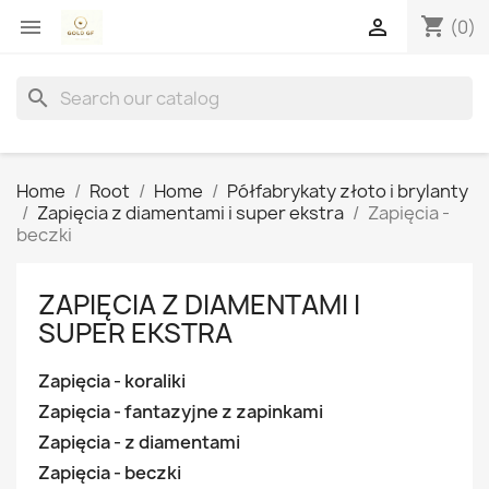
shopping_cart


(0)
search
Home
Root
Home
Półfabrykaty złoto i brylanty
Zapięcia z diamentami i super ekstra
Zapięcia -
beczki
ZAPIĘCIA Z DIAMENTAMI I
SUPER EKSTRA
Zapięcia - koraliki
Zapięcia - fantazyjne z zapinkami
Zapięcia - z diamentami
Zapięcia - beczki