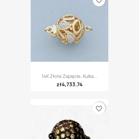
favorite_border
14K Złote Zapięcie, Kulka...
zł4,733.74
favorite_border