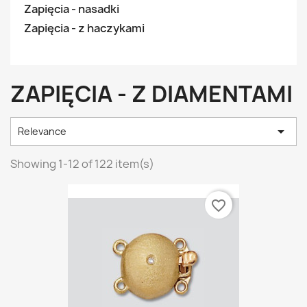
Zapięcia - nasadki
Zapięcia - z haczykami
ZAPIĘCIA - Z DIAMENTAMI

Relevance
Showing 1-12 of 122 item(s)
favorite_border