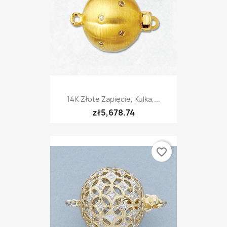
14K Złote Zapięcie, Kulka,...
zł5,678.74
favorite_border