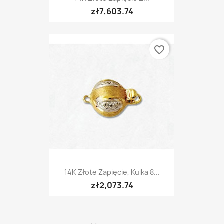
zł7,603.74
favorite_border
14K Złote Zapięcie, Kulka 8...
zł2,073.74