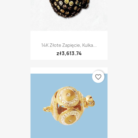
14K Złote Zapięcie, Kulka...
zł3,613.74
favorite_border