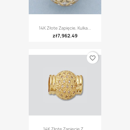
14K Złote Zapięcie, Kulka...
zł7,962.49
favorite_border
14K Złote Zapięcie Z...