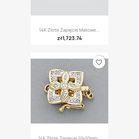
14K Złote Zapięcie Matowe...
zł1,723.74
favorite_border
14K Złote Zapięcie 10x10mm...