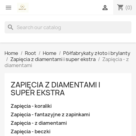
shopping_cart


(0)
search
Home
Root
Home
Półfabrykaty złoto i brylanty
Zapięcia z diamentami i super ekstra
Zapięcia - z
diamentami
ZAPIĘCIA Z DIAMENTAMI I
SUPER EKSTRA
Zapięcia - koraliki
Zapięcia - fantazyjne z zapinkami
Zapięcia - z diamentami
Zapięcia - beczki