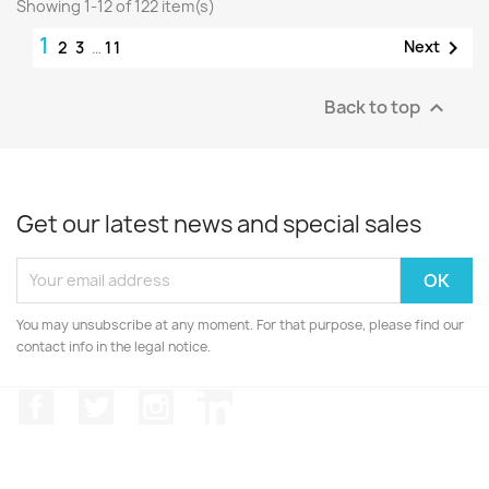
Showing 1-12 of 122 item(s)
1

Next
2
3
…
11
Back to top

Get our latest news and special sales
You may unsubscribe at any moment. For that purpose, please find our
contact info in the legal notice.
Facebook
Twitter
Instagram
LinkedIn