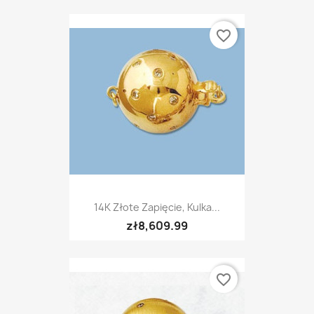
favorite_border
14K Złote Zapięcie, Kulka...
zł8,609.99
favorite_border