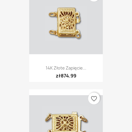
14K Złote Zapięcie...
zł874.99
favorite_border