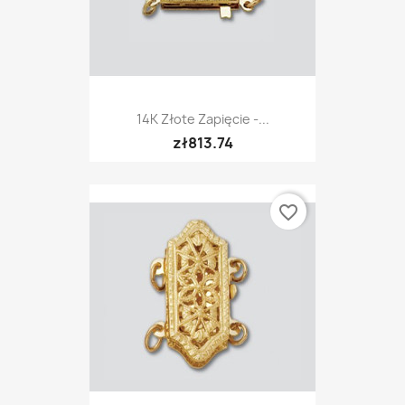
14K Złote Zapięcie -...
zł813.74
favorite_border