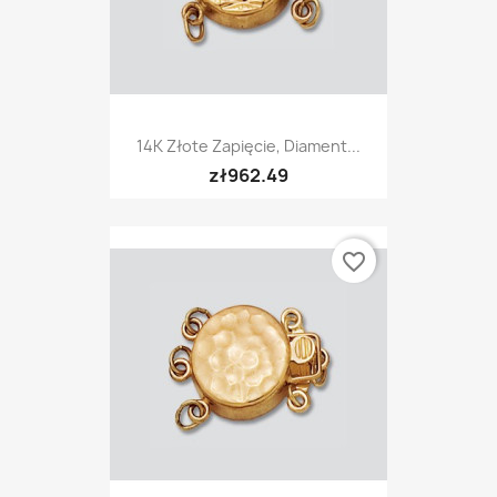
14K Złote Zapięcie, Diament...
zł962.49
favorite_border