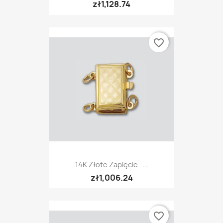
zł1,128.74
favorite_border
14K Złote Zapięcie -...
zł1,006.24
favorite_border