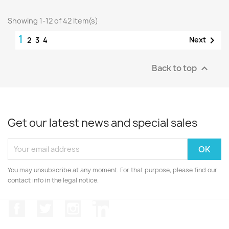
Showing 1-12 of 42 item(s)
1

Next
2
3
4
Back to top

Get our latest news and special sales
You may unsubscribe at any moment. For that purpose, please find our
contact info in the legal notice.
Facebook
Twitter
Instagram
LinkedIn