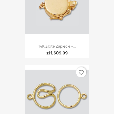
14K Złote Zapięcie -...
zł1,609.99
favorite_border