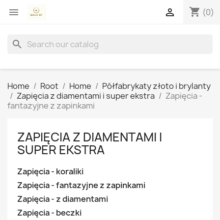
shopping_cart


(0)
search
Home
Root
Home
Półfabrykaty złoto i brylanty
Zapięcia z diamentami i super ekstra
Zapięcia -
fantazyjne z zapinkami
ZAPIĘCIA Z DIAMENTAMI I
SUPER EKSTRA
Zapięcia - koraliki
Zapięcia - fantazyjne z zapinkami
Zapięcia - z diamentami
Zapięcia - beczki