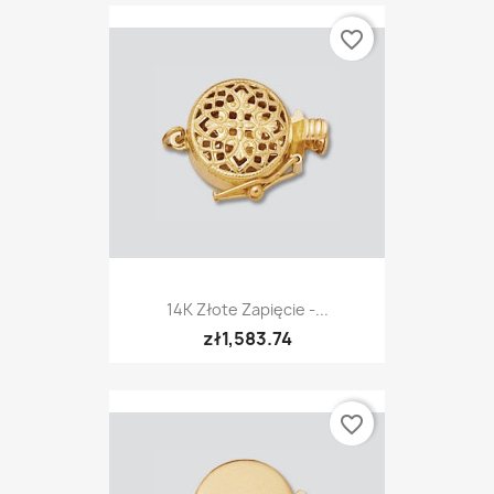
favorite_border
14K Złote Zapięcie -...
zł1,583.74
favorite_border