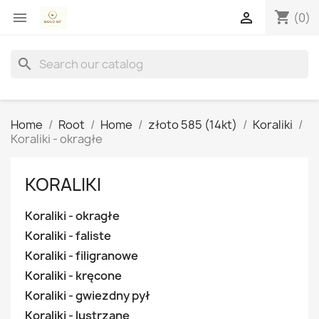
shopping_cart


(0)
search
Home
Root
Home
złoto 585 (14kt)
Koraliki
Koraliki - okragłe
KORALIKI
Koraliki - okragłe
Koraliki - faliste
Koraliki - filigranowe
Koraliki - kręcone
Koraliki - gwiezdny pył
Koraliki - lustrzane