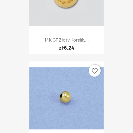
14K GF Złoty Koralik,...
zł6.24
favorite_border