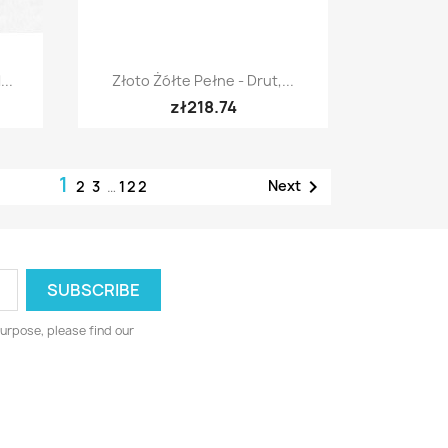
Quick view

..
Złoto Żółte Pełne - Drut,...
zł218.74
1

Next
2
3
…
122
urpose, please find our