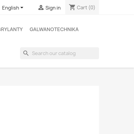
shopping_cart


Cart
(0)
English
Sign in
BRYLANTY
GALWANOTECHNIKA
search