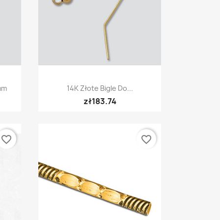
Quick view

mm
14K Złote Bigle Do...
zł183.74
favorite_border
favorite_border