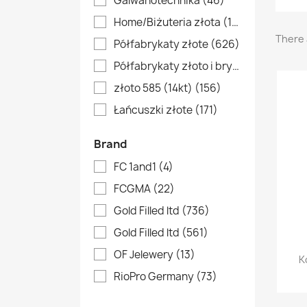
Galwanotechnika
(46)
Home/Biżuteria złota
(17)
There 
Półfabrykaty złote
(626)
Półfabrykaty złoto i brylanty
(288)
złoto 585 (14kt)
(156)
Łańcuszki złote
(171)
Brand
FC 1and1
(4)
FCGMA
(22)
Gold Filled ltd
(736)
Gold Filled ltd
(561)
OF Jelewery
(13)
K
RioPro Germany
(73)