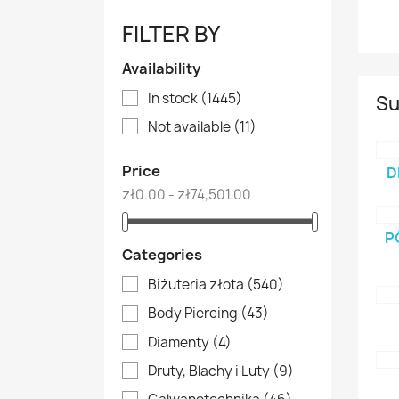
FILTER BY
Availability
In stock
(1445)
Su
Not available
(11)
Price
D
zł0.00 - zł74,501.00
P
Categories
Biżuteria złota
(540)
Body Piercing
(43)
Diamenty
(4)
Druty, Blachy i Luty
(9)