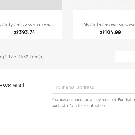
Quick view
Quick view


K Złoty Zatrzask 4mm Pad...
14K Złota Zawieszka, Owal.
zł393.74
zł104.99
g 1-12 of 1456 item(s)
news and
You may unsubscribe at any moment. For that p
contact info in the legal notice.