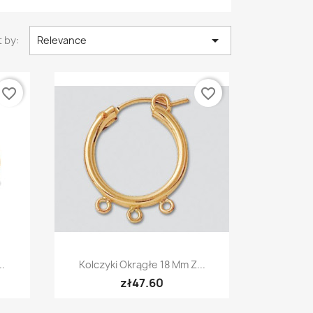

 by:
Relevance
favorite_border
favorite_border
Quick view

..
Kolczyki Okrągłe 18 Mm Z...
zł47.60