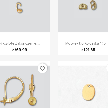
Quick view
Quick view


14K Złote Zakończenie,...
Motylek Do Kolczyka 4.15
zł69.99
zł21.85
favorite_border