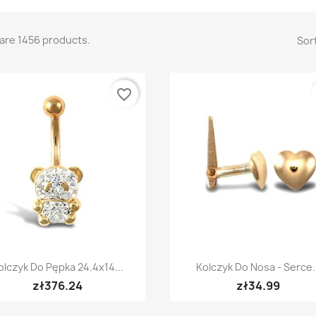
are 1456 products.
Sort
favorite_border
Quick view
Quick view


olczyk Do Pępka 24.4x14...
Kolczyk Do Nosa - Serce.
zł376.24
zł34.99