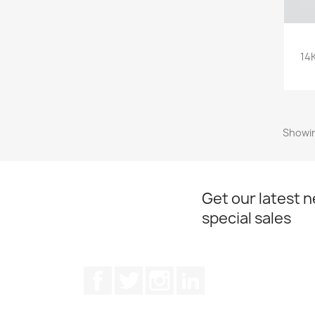
14
Showin
Get our latest 
special sales
Facebook
Twitter
Instagram
LinkedIn