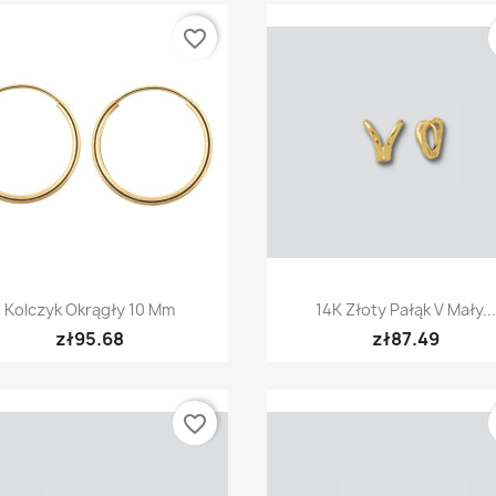
favorite_border
Quick view
Quick view


Kolczyk Okrągły 10 Mm
14K Złoty Pałąk V Mały...
zł95.68
zł87.49
favorite_border