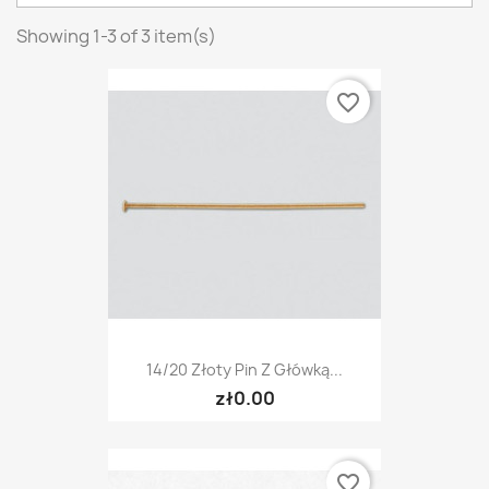
Showing 1-3 of 3 item(s)
favorite_border
14/20 Złoty Pin Z Główką...
zł0.00
favorite_border