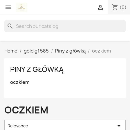
shopping_cart


(0)
search
Home
gold gf 585
Piny z główką
oczkiem
PINY Z GŁÓWKĄ
oczkiem
OCZKIEM

Relevance