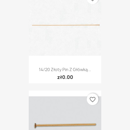
14/20 Złoty Pin Z Główką...
zł0.00
favorite_border