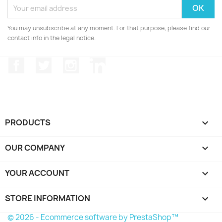
You may unsubscribe at any moment. For that purpose, please find our
contact info in the legal notice.
Facebook
Twitter
Instagram
LinkedIn
PRODUCTS

OUR COMPANY

YOUR ACCOUNT

STORE INFORMATION
keyboard_arrow_down
© 2026 - Ecommerce software by PrestaShop™