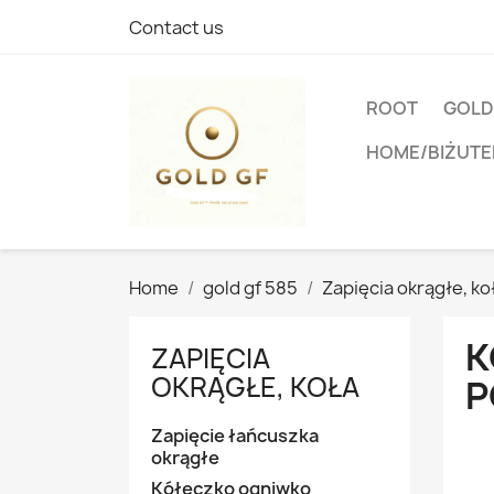
Contact us
ROOT
GOLD
HOME/BIŻUTE
Home
gold gf 585
Zapięcia okrągłe, ko
K
ZAPIĘCIA
OKRĄGŁE, KOŁA
P
Zapięcie łańcuszka
okrągłe
Kółeczko ogniwko