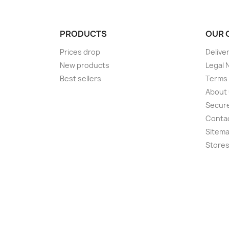
PRODUCTS
OUR 
Prices drop
Delive
New products
Legal 
Best sellers
Terms 
About
Secur
Conta
Sitem
Store