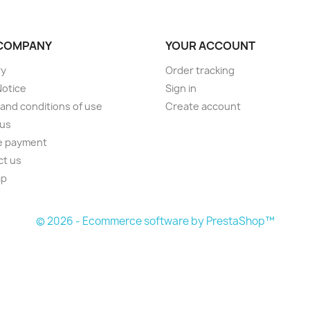
COMPANY
YOUR ACCOUNT
ry
Order tracking
Notice
Sign in
and conditions of use
Create account
 us
e payment
ct us
ap
s
© 2026 - Ecommerce software by PrestaShop™