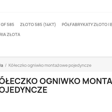
 GF 585
ZŁOTO 585 (14KT)
PÓŁFABRYKATY ZŁOTO I 
RIA ZŁOTA
ła
Kółeczko ogniwko montażowe pojedyncze
ÓŁECZKO OGNIWKO MONT
OJEDYNCZE