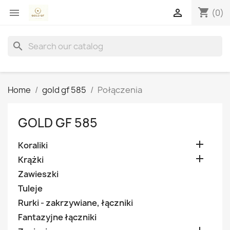
shopping_cart


(0)
search
Home
gold gf 585
Połączenia
GOLD GF 585

Koraliki

Krążki
Zawieszki
Tuleje
Rurki - zakrzywiane, łączniki
Fantazyjne łączniki