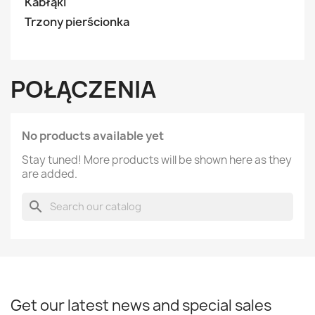
Kabłąki
Trzony pierścionka
POŁĄCZENIA
No products available yet
Stay tuned! More products will be shown here as they
are added.
search
Get our latest news and special sales