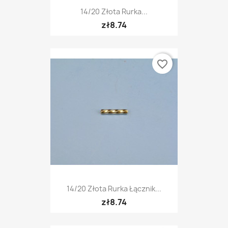
14/20 Złota Rurka...
zł8.74
favorite_border
14/20 Złota Rurka Łącznik...
zł8.74