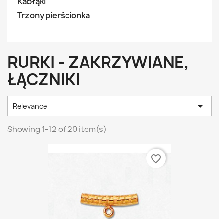
Kabłąki
Trzony pierścionka
RURKI - ZAKRZYWIANE,
ŁĄCZNIKI

Relevance
Showing 1-12 of 20 item(s)
favorite_border