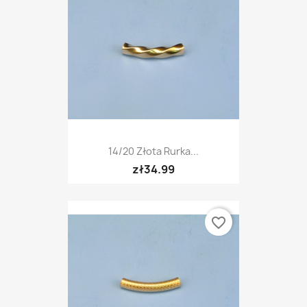
14/20 Złota Rurka...
zł34.99
favorite_border