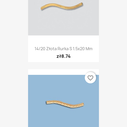
14/20 Złota Rurka S 1.5x20 Mm
zł8.74
favorite_border