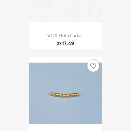
14/20 Złota Rurka...
zł17.49
favorite_border