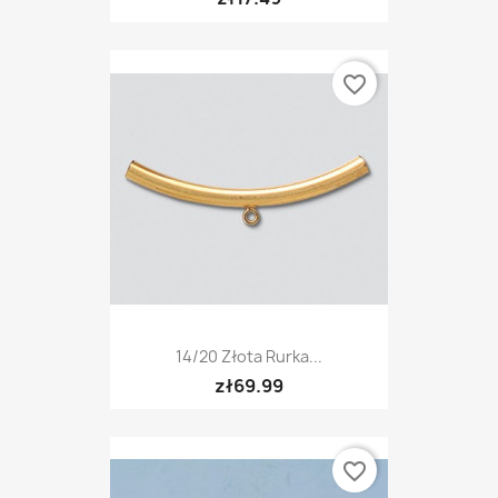
favorite_border
14/20 Złota Rurka...
zł69.99
favorite_border