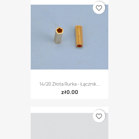
favorite_border
14/20 Złota Rurka - Łącznik...
zł0.00
favorite_border