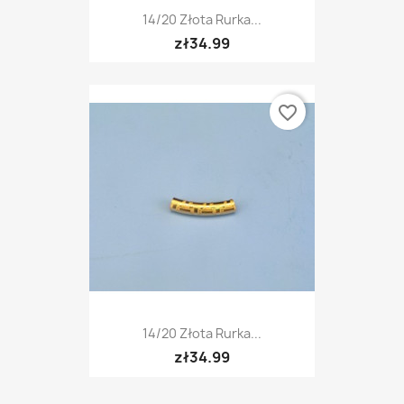
14/20 Złota Rurka...
zł34.99
favorite_border
14/20 Złota Rurka...
zł34.99