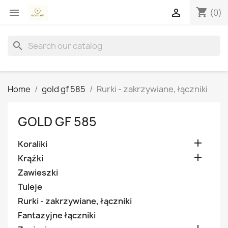
shopping_cart


(0)
search
Home
gold gf 585
Rurki - zakrzywiane, łączniki
GOLD GF 585

Koraliki

Krążki
Zawieszki
Tuleje
Rurki - zakrzywiane, łączniki
Fantazyjne łączniki