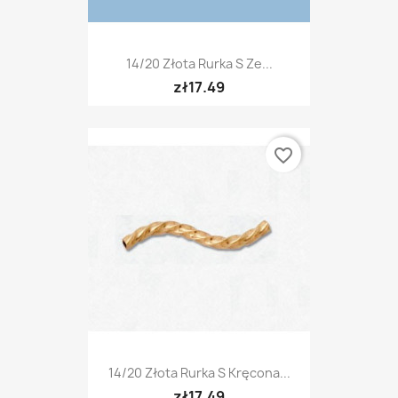
14/20 Złota Rurka S Ze...
zł17.49
favorite_border
14/20 Złota Rurka S Kręcona...
zł17.49