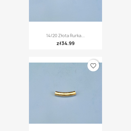
14/20 Złota Rurka...
zł34.99
favorite_border